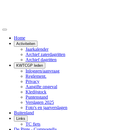
Home
Activiteiten
Jaarkalender
Archief zaterdagritten
Archief dagritten
KWTCGP leden
Inloggen/aanvraag
Reglement.
Privacy
Aangifte ongeval
Kledijstock
Puntenstand
Verslagen 2025
Foto's en jaarverslagen
Buitenland
Links
TC fiets
De Pinte - Compostella