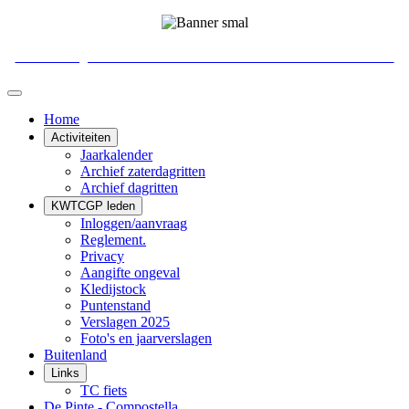
Koninklijke Wieler- en Toeristenclub Gentse Politie
Home
Activiteiten
Jaarkalender
Archief zaterdagritten
Archief dagritten
KWTCGP leden
Inloggen/aanvraag
Reglement.
Privacy
Aangifte ongeval
Kledijstock
Puntenstand
Verslagen 2025
Foto's en jaarverslagen
Buitenland
Links
TC fiets
De Pinte - Compostella